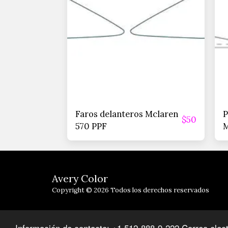
Faros delanteros Mclaren
P
$
50
570 PPF
M
Avery Color
Copyright © 2026 Todos los derechos reservados
Información de contacto: +1 512-888-9-222 Correo elec