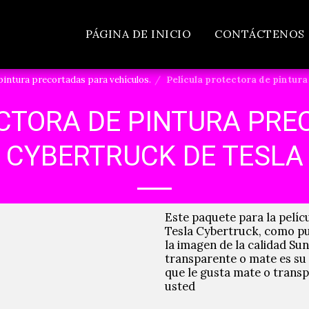
PÁGINA DE INICIO
CONTÁCTENOS
pintura precortadas para vehículos.
Película protectora de pintura
CTORA DE PINTURA PRE
CYBERTRUCK DE TESLA
Este paquete para la pelíc
Tesla Cybertruck, como pu
la imagen de la calidad Su
transparente o mate es su
que le gusta mate o transp
usted