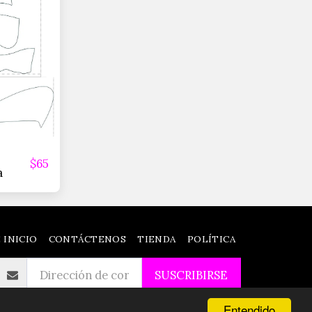
$
65
a
 INICIO
CONTÁCTENOS
TIENDA
POLÍTICA
SUSCRIBIRSE
Entendido