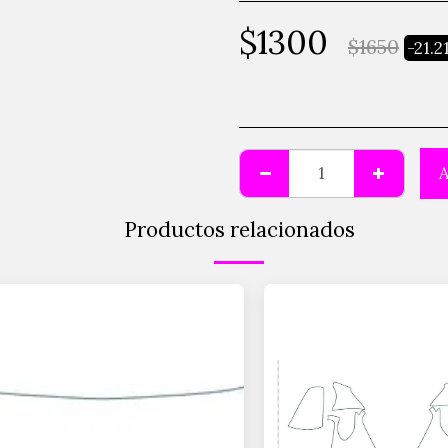
$
1300
$
1650
-21.
A
Productos relacionados