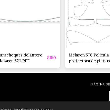
arachoques delantero
Mclaren 570 Película
$
150
claren 570 PPF
protectora de pintur
PÁGINA DE
trónico: info@averycolor.com